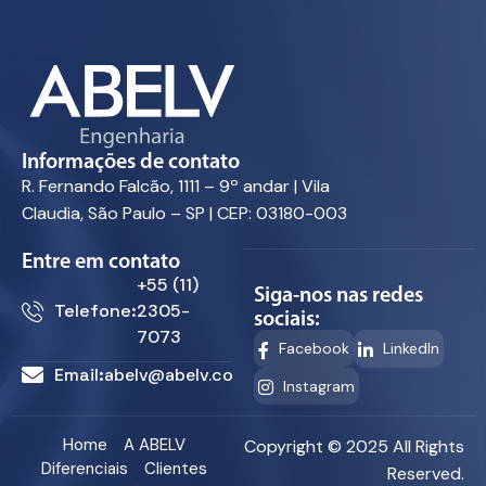
Informações de contato
R. Fernando Falcão, 1111 – 9º andar | Vila
Claudia, São Paulo – SP | CEP: 03180-003
Entre em contato
+55 (11)
Siga-nos nas redes
Telefone:
2305-
sociais:
7073
Facebook
LinkedIn
Email:
abelv@abelv.com.br
Instagram
Home
A ABELV
Copyright © 2025 All Rights
Diferenciais
Clientes
Reserved.