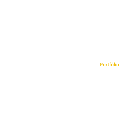
A ABELV
Diferenciais
Clientes
Portfólio
Pes