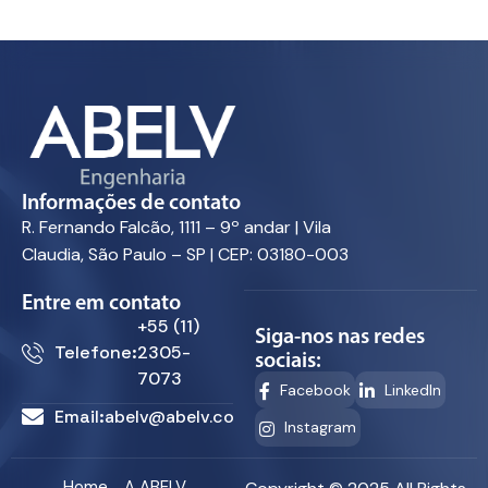
Informações de contato
R. Fernando Falcão, 1111 – 9º andar | Vila
Claudia, São Paulo – SP | CEP: 03180-003
Entre em contato
+55 (11)
Siga-nos nas redes
Telefone:
2305-
sociais:
7073
Facebook
LinkedIn
Email:
abelv@abelv.com.br
Instagram
Home
A ABELV