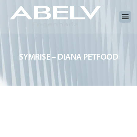
S
Y
M
R
I
S
E
–
D
I
A
N
A
P
E
T
F
O
O
D