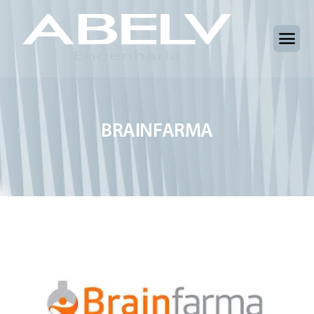
B
R
A
I
N
F
A
R
M
A