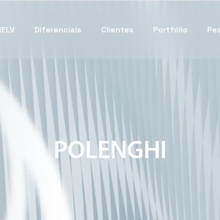
BELV
Diferenciais
Clientes
Portfólio
Pes
P
O
L
E
N
G
H
I