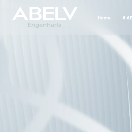
Home
A A