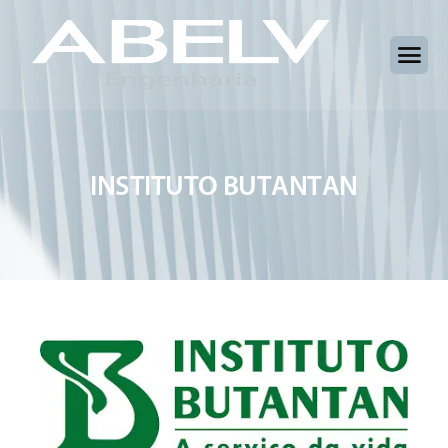
I
N
S
T
I
T
U
T
O
B
U
T
A
N
T
A
N