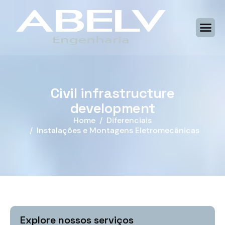
C
i
v
i
l
i
n
f
r
a
s
t
r
u
c
t
u
r
e
d
e
v
e
l
o
p
m
e
n
t
Home
Diferenciais
Instalações e Montagens Eletromecânicas
Explore nossos serviços