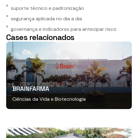
suporte técnico e padronização
segurança aplicada no dia a dia
governança e indicadores para antecipar risco
C
a
s
e
s
r
e
l
a
c
i
o
n
a
d
o
s
BRAINFARMA
Ciências da Vida e Biotecnologia