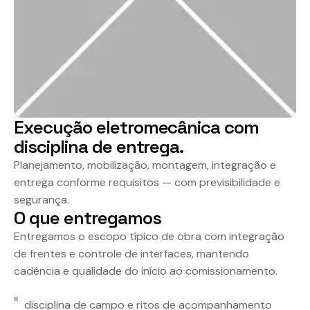
E
x
e
c
u
ç
ã
o
e
l
e
t
r
o
m
e
c
â
n
i
c
a
c
o
m
d
i
s
c
i
p
l
i
n
a
d
e
e
n
t
r
e
g
a
.
Planejamento, mobilização, montagem, integração e
entrega conforme requisitos — com previsibilidade e
segurança.
O
q
u
e
e
n
t
r
e
g
a
m
o
s
Entregamos o escopo típico de obra com integração
de frentes e controle de interfaces, mantendo
cadência e qualidade do início ao comissionamento.
disciplina de campo e ritos de acompanhamento